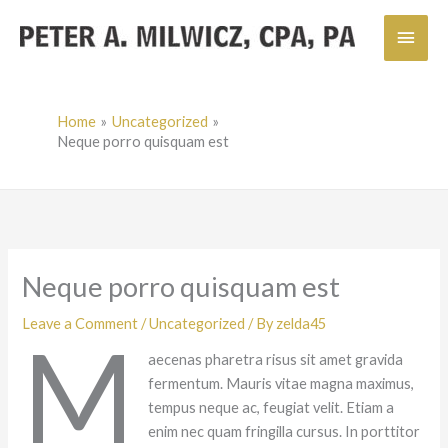
Skip
Main
to
content
Men
Home
Uncategorized
Neque porro quisquam est
Neque porro quisquam est
Leave a Comment
/
Uncategorized
/ By
zelda45
M
aecenas pharetra risus sit amet gravida
fermentum. Mauris vitae magna maximus,
tempus neque ac, feugiat velit. Etiam a
enim nec quam fringilla cursus. In porttitor