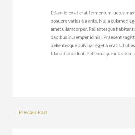
Etiam id ex at erat fermentum luctus maxim
posuere varius a a ante. Nulla euismod ege
amet ullamcorper. Pellentesque habitant m
dapibus in, semper id nisl. Praesent sagi
pellentesque pulvinar eget a erat. Ut ut es
blandit tincidunt. Pellentesque interdum
←
Previous Post