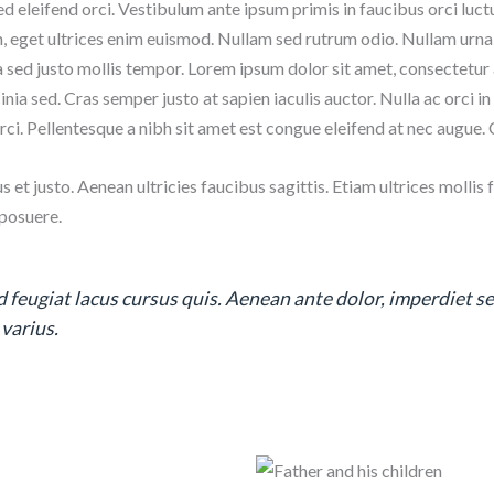
sed eleifend orci. Vestibulum ante ipsum primis in faucibus orci luct
, eget ultrices enim euismod. Nullam sed rutrum odio. Nullam urna tu
a sed justo mollis tempor. Lorem ipsum dolor sit amet, consectetur
inia sed. Cras semper justo at sapien iaculis auctor. Nulla ac orci in
et orci. Pellentesque a nibh sit amet est congue eleifend at nec aug
et justo. Aenean ultricies faucibus sagittis. Etiam ultrices mollis
 posuere.
 feugiat lacus cursus quis. Aenean ante dolor, imperdiet s
varius.