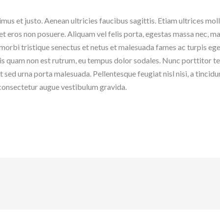
us et justo. Aenean ultricies faucibus sagittis. Etiam ultrices moll
t eros non posuere. Aliquam vel felis porta, egestas massa nec, matt
orbi tristique senectus et netus et malesuada fames ac turpis ege
ttis quam non est rutrum, eu tempus dolor sodales. Nunc porttitor 
t sed urna porta malesuada. Pellentesque feugiat nisl nisi, a tincidu
 consectetur augue vestibulum gravida.