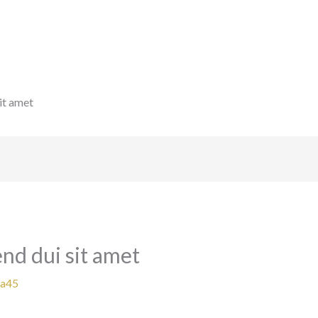
sit amet
end dui sit amet
da45